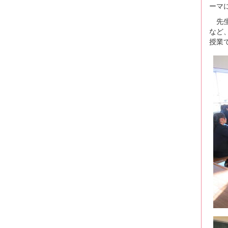
ーマ
先生
など
授業