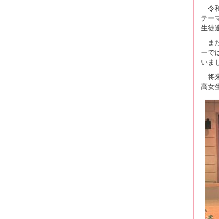
令和
テー
生徒
また
ーで
いま
将来
高女