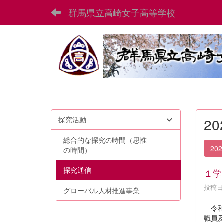
群馬県立高崎女子高等学校
探究活動
2
総合的な探究の時間（思惟
20
の時間）
探究通信
１学
投稿日時
グローバル人材推進事業
令和
職員及