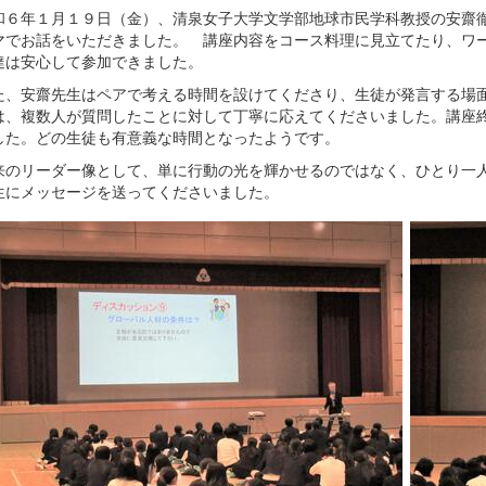
６年１月１９日（金）、清泉女子大学文学部地球市民学科教授の安齋徹
マでお話をいただきました。 講座内容をコース料理に見立てたり、ワ
達は安心して参加できました。
、安齋先生はペアで考える時間を設けてくださり、生徒が発言する場面
は、複数人が質問したことに対して丁寧に応えてくださいました。講座
した。どの生徒も有意義な時間となったようです。
のリーダー像として、単に行動の光を輝かせるのではなく、ひとり一人
生にメッセージを送ってくださいました。