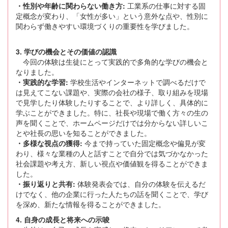
・性別や年齢に関わらない働き方:
工業系の仕事に対する固
定概念が変わり、「女性が多い」という意外な点や、性別に
関わらず働きやすい環境づくりの重要性を学びました。
3. 学びの機会とその価値の認識
今回の体験は生徒にとって実践的で多角的な学びの機会と
なりました。
・実践的な学習:
学校生活やインターネットで調べるだけで
は見えてこない課題や、実際の会社の様子、取り組みを現場
で見学したり体験したりすることで、より詳しく、具体的に
学ぶことができました。特に、社長や現場で働く方々の生の
声を聞くことで、ホームページだけでは分からない詳しいこ
とや社長の思いを知ることができました。
・多様な視点の獲得:
今まで持っていた固定概念や偏見が変
わり、様々な業種の人と話すことで自分では気づかなかった
社会課題や考え方、新しい視点や価値観を得ることができま
した。
・振り返りと共有:
体験発表会では、自分の体験を伝えるだ
けでなく、他の企業に行った人たちの話を聞くことで、学び
を深め、新たな情報を得ることができました。
4. 自身の成長と将来への示唆