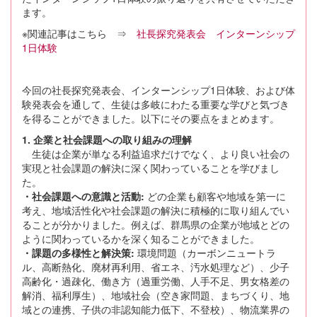
ます。
※関連記事はこちら ⇒
社長探究発表会
インターンシップ
1日体験
今回の社長探究発表会、インターンシップ1日体験、および体
験発表会を通して、生徒は多岐にわたる重要な学びと気づき
を得ることができました。以下にその要点をまとめます。
1. 企業と社会課題への取り組みの理解
生徒は企業が単なる利益追求だけでなく、より良い社会の
実現と社会課題の解決に深く関わっていることを学びまし
た。
・社会課題への意識と活動:
どの企業も顧客や地域を第一に
考え、地域活性化や社会課題の解決に積極的に取り組んでい
ることが分かりました。例えば、群馬県の企業が地域とどの
ように関わっているかを深く知ることができました。
・課題の多様性と解決策:
環境問題（カーボンニュートラ
ル、高断熱化、廃材再利用、省エネ、汚水処理など）、少子
高齢化・過疎化、働き方（過重労働、人手不足、男女格差の
解消、福利厚生）、地域社会（空き家問題、まちづくり、地
域との連携、子供の非認知能力低下、不登校）、物流業界の