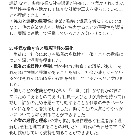
課題 など、多種多様な社会課題が存在し、企業がそれぞれの
専門性や視点を活かして様々な対策や工夫を凝らしているこ
とが理解できました。
・協力と連携の重要性:
企業が単独で課題を解決するのでは
なく、他の企業や人々、地域と協力することの重要性を認識
し、実際に連携して活動していることが分かりました。
2. 多様な働き方と職業理解の深化
生徒は、社会における職業の多様性と、働くことの意義に
ついて深い洞察を得ました。
・職業の多様性と役割:
世の中には数多くの職業があり、そ
れぞれに役割と課題があることを知り、社会が成り立ってい
るのはそれぞれの職業が役割を分担しているからだと学びま
した。
・働くことの意義とやりがい:
「仕事」は誰かや何かの役に
立つためにあるものであり, 社員一人ひとりが責任を持って行
動し、誰かのためを思って行動することが仕事のモチベーシ
ョンになることを実感しました。働くことの大変さややりが
いについても深く知ることができました。
・企業の経営と理念:
企業が掲げる経営理念や社是を深く理
解し, 会社を運営することの難しさや、時代に合わせて常に変
化し挑戦していく姿勢を知ることができました。