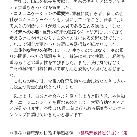
生徒は、自己の成長を実感し、将来のキャリアについて考
える貴重なきっかけを得ました。
・コミュニケーションの重要性:
業種に関わらず、多くの会
社がコミュニケーションを大切にしていること、仕事におい
て人との関係づくりが最も大切であることを実感しました。
・将来への示唆:
自身の将来の進路やキャリアについて深く
考えるきっかけとなり、自分の興味のある分野だけでなく、
これまで関心が薄かった分野にも選択肢が広がりました。
・主体的な学びの姿勢:
ぼーっと生きるのではなく、身の回
りの問題から社会課題を考え、解決に向けて挑戦し、経験を
重ねることの重要性を学びました。また、受け身ではなく、
自ら積極的に目標に向けて取り組む姿勢が大切だと感じまし
た。
これらの学びは、今後の探究活動や社会に出たときに大い
に役立つ貴重な経験となりました。
以上より、自分と社会をより良くしようと願う意志や原動
力（エージェンシー）を育むものとして、大変有効であるこ
とが分かります。今後は10月上旬に行われる探究型インター
ンシップに繋げていきたいと思います。
≪参考≫群馬県が目指す学習者像 ※
群馬県教育ビジョン（第