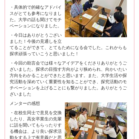
・具体的で的確なアドバイ
スがとても参考になりまし
た。大学の話も聞けてモチ
ベーションになりました。
・今日はありがとうござい
ました！今後の見通しを立
てることができて、とてもためになる会でした。これからも
探求頑張っていこうと思いました！
・今回の助言会では様々なアイデアをくださりありがとうご
ざいました。探求の目指す方向がより狭められ、向かいたい
方向をわかることができたと思います。また、大学生活や探
究活動を深めていく重要性を知ることができ、探究活動のモ
チベーションを上げることにも繋がりました。ありがとうご
ざいました
メンターの感想
・在校生同士で意見を交換
したり、高女卒業生の先輩
に話を聞いてもらったりす
る機会は、より良い探求活
動をする上で有意義だと思