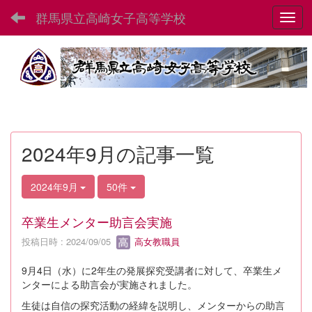
群馬県立高崎女子高等学校
Toggl
2024年9月の記事一覧
2024年9月
50件
卒業生メンター助言会実施
投稿日時 : 2024/09/05
高女教職員
9月4日（水）に2年生の発展探究受講者に対して、卒業生メ
ンターによる助言会が実施されました。
生徒は自信の探究活動の経緯を説明し、メンターからの助言