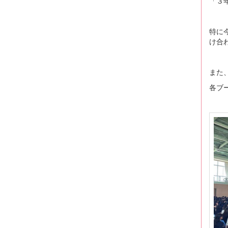
「３
特に
け合
また
各ブ