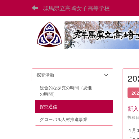
群馬県立高崎女子高等学校
探究活動
2
総合的な探究の時間（思惟
20
の時間）
探究通信
新入
投稿日時
グローバル人材推進事業
４月