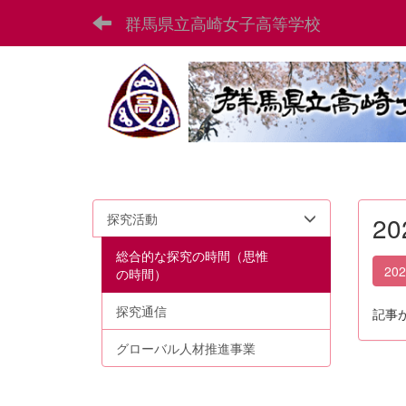
群馬県立高崎女子高等学校
探究活動
2
総合的な探究の時間（思惟
20
の時間）
探究通信
記事
グローバル人材推進事業