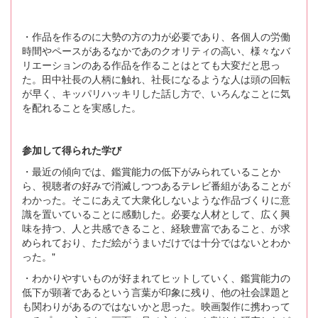
・作品を作るのに大勢の方の力が必要であり、各個人の労働
時間やペースがあるなかであのクオリティの高い、様々なバ
リエーションのある作品を作ることはとても大変だと思っ
た。田中社長の人柄に触れ、社長になるような人は頭の回転
が早く、キッパリハッキリした話し方で、いろんなことに気
を配れることを実感した。
参加して得られた学び
・最近の傾向では、鑑賞能力の低下がみられていることか
ら、視聴者の好みで消滅しつつあるテレビ番組があることが
わかった。そこにあえて大衆化しないような作品づくりに意
識を置いていることに感動した。必要な人材として、広く興
味を持つ、人と共感できること、経験豊富であること、が求
められており、ただ絵がうまいだけでは十分ではないとわか
った。"
・わかりやすいものが好まれてヒットしていく、鑑賞能力の
低下が顕著であるという言葉が印象に残り、他の社会課題と
も関わりがあるのではないかと思った。映画製作に携わって