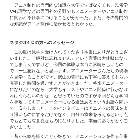
・アニメ制作の専門的な知識を大学で学ばなくても、民俗学
や心理学などの専門外の分野でもアニメーターやアニメ制作
に関われる仕事につけることが分かった。また、その専門的
な知識がアニメ制作に活かせるとわかった。
スタジオ4℃の方へのメッセージ
・この度は見学を受け入れてくださり本当にありがとうござ
いました。「絶対に忘れません」という言葉は大体嘘になっ
てしまうんですけど、今回の体験は本当に素晴らしいもの
で、一生忘れないと思います。アニメーターさんたちの現場
を見学することができ、沢山の質問にも丁寧に答えてもらい
充実した時間を過ごすことができました。将来アニメーター
になりたいのなら、大学もイラストやアニメ関係に行かなけ
ればならないのかな、と思っていたのですが今回どんな学問
を専攻してもアニメーターになる道はあるというお話を聞い
て、安心しました。このインタビューはアニメへの興味をよ
り深いものにするだけでなく、自分の将来を考えるという点
でもとても有意義なものになりました。本当にありがとうご
ざいました。
・昔から絵を描くことが好きで、アニメーションを作る仕事