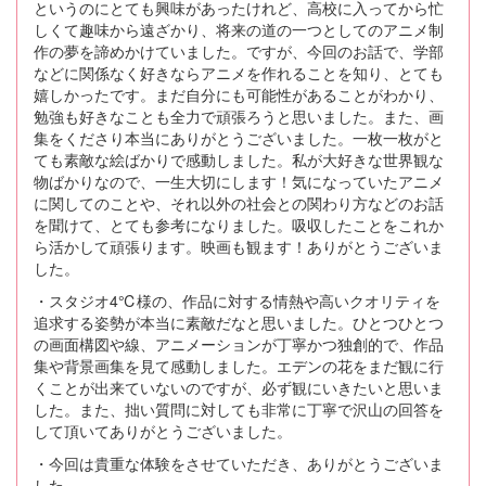
というのにとても興味があったけれど、高校に入ってから忙
しくて趣味から遠ざかり、将来の道の一つとしてのアニメ制
作の夢を諦めかけていました。ですが、今回のお話で、学部
などに関係なく好きならアニメを作れることを知り、とても
嬉しかったです。まだ自分にも可能性があることがわかり、
勉強も好きなことも全力で頑張ろうと思いました。また、画
集をくださり本当にありがとうございました。一枚一枚がと
ても素敵な絵ばかりで感動しました。私が大好きな世界観な
物ばかりなので、一生大切にします！気になっていたアニメ
に関してのことや、それ以外の社会との関わり方などのお話
を聞けて、とても参考になりました。吸収したことをこれか
ら活かして頑張ります。映画も観ます！ありがとうございま
した。
・スタジオ4℃様の、作品に対する情熱や高いクオリティを
追求する姿勢が本当に素敵だなと思いました。ひとつひとつ
の画面構図や線、アニメーションが丁寧かつ独創的で、作品
集や背景画集を見て感動しました。エデンの花をまだ観に行
くことが出来ていないのですが、必ず観にいきたいと思いま
した。また、拙い質問に対しても非常に丁寧で沢山の回答を
して頂いてありがとうございました。
・今回は貴重な体験をさせていただき、ありがとうございま
した。