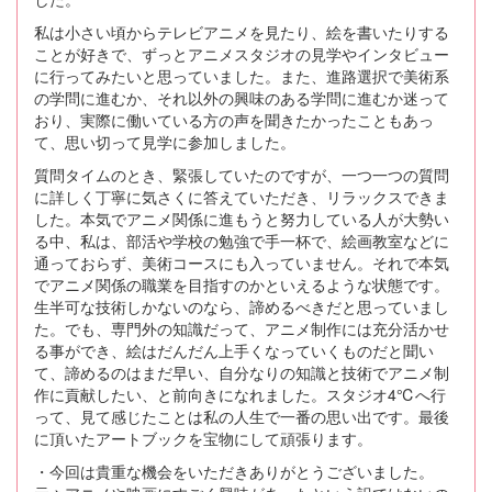
私は小さい頃からテレビアニメを見たり、絵を書いたりする
ことが好きで、ずっとアニメスタジオの見学やインタビュー
に行ってみたいと思っていました。また、進路選択で美術系
の学問に進むか、それ以外の興味のある学問に進むか迷って
おり、実際に働いている方の声を聞きたかったこともあっ
て、思い切って見学に参加しました。
質問タイムのとき、緊張していたのですが、一つ一つの質問
に詳しく丁寧に気さくに答えていただき、リラックスできま
した。本気でアニメ関係に進もうと努力している人が大勢い
る中、私は、部活や学校の勉強で手一杯で、絵画教室などに
通っておらず、美術コースにも入っていません。それで本気
でアニメ関係の職業を目指すのかといえるような状態です。
生半可な技術しかないのなら、諦めるべきだと思っていまし
た。でも、専門外の知識だって、アニメ制作には充分活かせ
る事ができ、絵はだんだん上手くなっていくものだと聞い
て、諦めるのはまだ早い、自分なりの知識と技術でアニメ制
作に貢献したい、と前向きになれました。スタジオ4℃へ行
って、見て感じたことは私の人生で一番の思い出です。最後
に頂いたアートブックを宝物にして頑張ります。
・今回は貴重な機会をいただきありがとうございました。