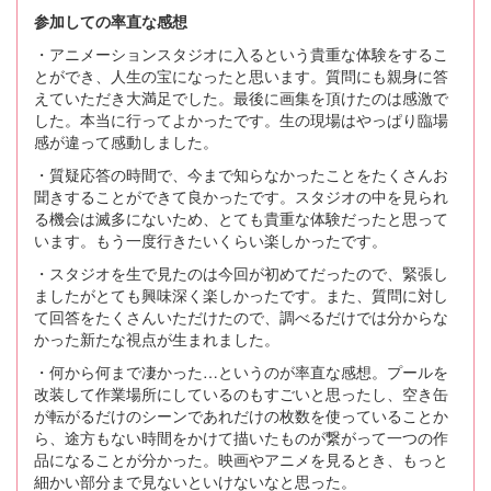
参加しての率直な感想
・アニメーションスタジオに入るという貴重な体験をするこ
とができ、人生の宝になったと思います。質問にも親身に答
えていただき大満足でした。最後に画集を頂けたのは感激で
した。本当に行ってよかったです。生の現場はやっぱり臨場
感が違って感動しました。
・質疑応答の時間で、今まで知らなかったことをたくさんお
聞きすることができて良かったです。スタジオの中を見られ
る機会は滅多にないため、とても貴重な体験だったと思って
います。もう一度行きたいくらい楽しかったです。
・スタジオを生で見たのは今回が初めてだったので、緊張し
ましたがとても興味深く楽しかったです。また、質問に対し
て回答をたくさんいただけたので、調べるだけでは分からな
かった新たな視点が生まれました。
・何から何まで凄かった…というのが率直な感想。プールを
改装して作業場所にしているのもすごいと思ったし、空き缶
が転がるだけのシーンであれだけの枚数を使っていることか
ら、途方もない時間をかけて描いたものが繋がって一つの作
品になることが分かった。映画やアニメを見るとき、もっと
細かい部分まで見ないといけないなと思った。