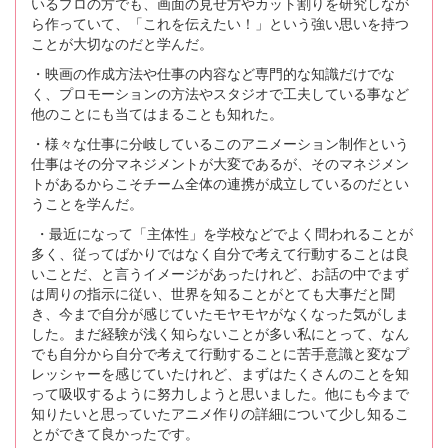
いるプロの方でも、画面の見せ方やカット割りを研究しなが
ら作っていて、「これを伝えたい！」という強い思いを持つ
ことが大切なのだと学んだ。
・映画の作成方法や仕事の内容など専門的な知識だけでな
く、プロモーションの方法やスタジオで工夫している事など
他のことにも当てはまることも知れた。
・様々な仕事に分岐しているこのアニメーション制作という
仕事はその分マネジメントが大変であるが、そのマネジメン
トがあるからこそチーム全体の連携が成立しているのだとい
うことを学んだ。
・最近になって「主体性」を学校などでよく問われることが
多く、従ってばかりではなく自分で考えて行動することは良
いことだ、と言うイメージがあったけれど、お話の中でまず
は周りの指示に従い、世界を知ることがとても大事だと聞
き、今まで自分が感じていたモヤモヤがなくなった気がしま
した。まだ経験が浅く知らないことが多い私にとって、なん
でも自分から自分で考えて行動することに苦手意識と変なプ
レッシャーを感じていたけれど、まずはたくさんのことを知
って吸収するように努力しようと思いました。他にも今まで
知りたいと思っていたアニメ作りの詳細について少し知るこ
とができて良かったです。