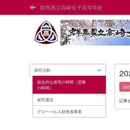
群馬県立高崎女子高等学校
探究活動
2
総合的な探究の時間（思惟
20
の時間）
探究通信
記事
グローバル人材推進事業