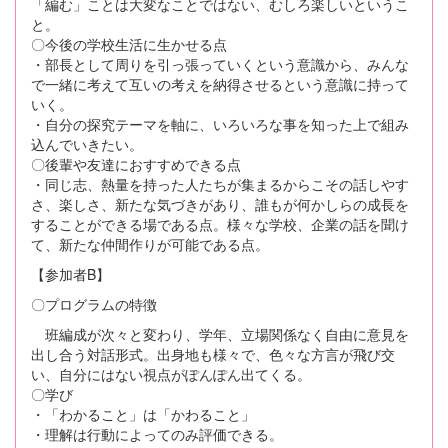
「編む」ことは大変なことではない、むしろ楽しいというこ
と。
〇今後の学校生活に生かせる点
・部長として周りを引っ張っていくという意識から、みんな
で一緒に考えて互いの考えを納得させるという意識に持って
いく。
・自分の探究テーマを軸に、いろいろな事を知った上で組み
込んでいきたい。
〇後輩や友達におすすめできる点
・同じ志、熱量を持った人たちが集まるからこその話しやす
さ、楽しさ、新たな気づきがあり、誰もが何かしらの成長を
することができる場である点。様々な学校、企業の話を聞け
て、新たな仲間作りが可能である点。
【参加者B】
〇プログラムの特徴
班編成が次々と変わり、学年、立場関係なく自由に意見を
出し合う対話形式。出身地も様々で、色々な方言が飛び交
い、自分にはない視点がぽんぽん出てくる。
〇学び
・「わかること」は「かわること」
・理解は行動によってのみ評価できる。