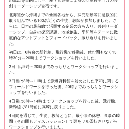
の輩出を目的にした、産学官連携による公立高校生向けの共
創リーダーシップ合宿です。
北海道から沖縄までの全国各地から、探究活動等に意欲的に
取り組んでいる100名近くの生徒、教師が参加しました。さ
らに、日本の最前線で活躍する企業の方も入り、共創リーダ
ーシップ、自身の探究課題、地域創生、平和等をテーマに徹
底的なアウトプットとフィードバック、振り返りを行いまし
た。
初日は、6時台の新幹線、飛行機で移動後、休む間もなく13
時30分～20時までワークショップを行いました。
2日目は9時～20時までみっちりとワークショップを行いまし
た。
3日目は8時～11時まで原爆資料館を始めとした平和に関する
フィールドワークを行った後、20時までみっちりとワークシ
ョップを行いました。
4日目は8時～14時までワークショップを行った後、飛行機、
新幹線で21時前に高崎に戻りました。
4日間を通じて、生徒、教師ともに、最小限の休憩、食事の時
間（その間もディスカッション）で頭をフル回転させながら
ワークショップを行いました。