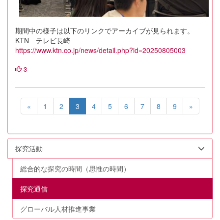
期間中の様子は以下のリンクでアーカイブが見られます。
KTN テレビ長崎
https://www.ktn.co.jp/news/
detail.php?id=20250805003
3
«
1
2
3
4
5
6
7
8
9
»
探究活動
総合的な探究の時間（思惟の時間）
探究通信
グローバル人材推進事業