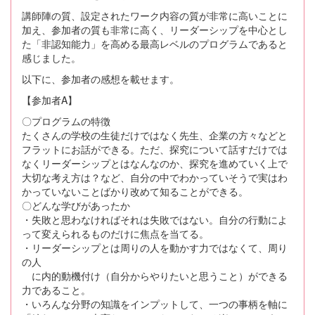
講師陣の質、設定されたワーク内容の質が非常に高いことに
加え、参加者の質も非常に高く、リーダーシップを中心とし
た「非認知能力」を高める最高レベルのプログラムであると
感じました。
以下に、参加者の感想を載せます。
【参加者A】
〇プログラムの特徴
たくさんの学校の生徒だけではなく先生、企業の方々などと
フラットにお話ができる。ただ、探究について話すだけでは
なくリーダーシップとはなんなのか、探究を進めていく上で
大切な考え方は？など、自分の中でわかっていそうで実はわ
かっていないことばかり改めて知ることができる。
〇どんな学びがあったか
・失敗と思わなければそれは失敗ではない。自分の行動によ
って変えられるものだけに焦点を当てる。
・リーダーシップとは周りの人を動かす力ではなくて、周り
の人
に内的動機付け（自分からやりたいと思うこと）ができる
力であること。
・いろんな分野の知識をインプットして、一つの事柄を軸に