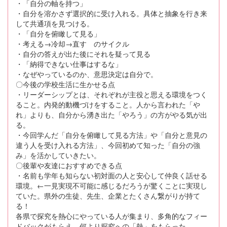
・「自分の軸を持つ」
・自分を溶かさず選択的に受け入れる。具体と抽象を行き来
して共通項を見つける。
・「自分を俯瞰して見る」
・考える→冷却→直す のサイクル
・自分の答えが出た後にそれを疑って見る
・「納得できない仕事はするな」
・なぜやっているのか、意思決定は自分で。
〇今後の学校生活に生かせる点
・リーダーシップとは、それぞれが主役と思える環境をつく
ること。内発的動機づけをすること。人から言われた「や
れ」よりも、自分から湧き出た「やろう」の方がやる気が出
る。
・今回学んだ「自分を俯瞰して見る方法」や「自分と意見の
違う人を受け入れる方法」、今回初めて知った「自分の強
み」を活かしていきたい。
〇後輩や友達におすすめできる点
・名前も学年も知らない初対面の人と安心して仲良く話せる
環境。←一見実現不可能に感じるだろうが驚くことに実現し
ていた。県外の生徒、先生、企業とたくさん繋がりが持て
る！
各県で探究を熱心にやっている人が集まり、多角的なフィー
ドバックがもらえ、何より探究への「熱」をもらった。