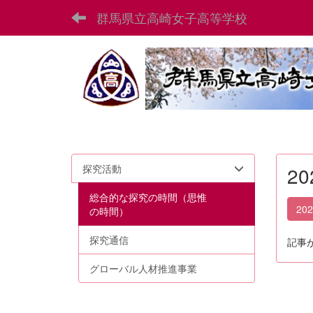
群馬県立高崎女子高等学校
探究活動
2
総合的な探究の時間（思惟
20
の時間）
探究通信
記事
グローバル人材推進事業