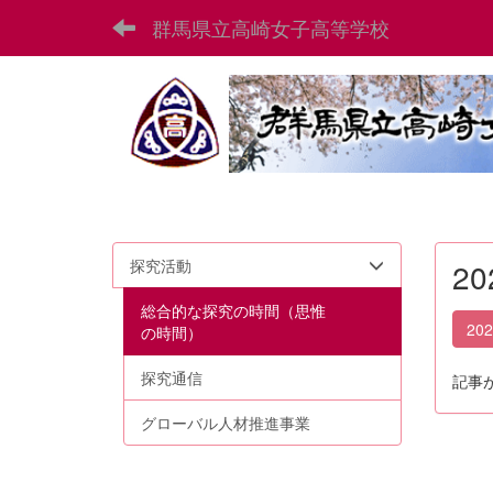
群馬県立高崎女子高等学校
探究活動
2
総合的な探究の時間（思惟
20
の時間）
探究通信
記事
グローバル人材推進事業