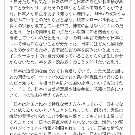
・自分たちの何気ない日常の中にも日本の原点やお国柄があ
ることが分かり、またその意味なども調べて知ることができ
た。日本人が原点をあまり知らない理由は、 GHQの政策や宗
教じみているものだからだと思う。現在グローバル化として
多くの宗教が混在している中で、神道の話はやりにくいのだ
と思う。それで興味を持つ持たない以前に知る機会がなく、
浸透していないのだと思う。今回の調べ学習で自分が日本に
ついて何も知らないことが分かった。日本にはどんな物語が
あるのかを知るため、古事記などの本を読みたいと思った。
インターネットでは自分の知っていることからの派生しかわ
からないため、本を多く読み多くのことを知りたいと思う。
・日本は道徳的な面でとても発達していて、また天皇と国民
との関係性がヨーロッパの王子と民衆の関係性とは異なるも
のだと知った。今後は日本以外の国の原点についても知りた
い。そして、日本の自己肯定感や社会参画、意識の低さにつ
いて、その理由を考えてみたい。
・日本は外国と比べて特殊な考え方を持っていて、日本でな
いと成り立たないということを知れました。例えば、天皇の
御所の警備が少ないことや財布を落としてもそのまま帰って
くることです。日本の原点が答えられないのは、海外との繋
がりができてから情報が制限されてしまって、正確な情報が
わからないからだと思いました。今後は，日本の現代で行わ