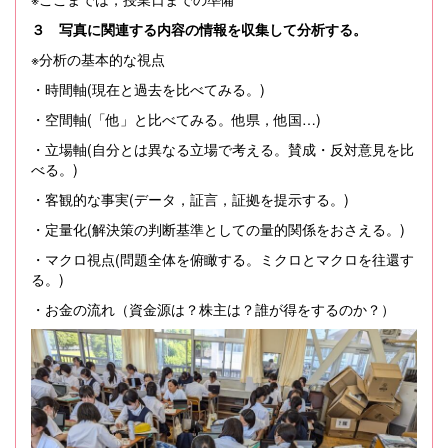
３ 写真に関連する内容の情報を収集して分析する。
※分析の基本的な視点
・時間軸
(
現在と過去を比べてみる。
)
・空間軸
(
「他」と比べてみる。他県，他国
…)
・立場軸
(
自分とは異なる立場で考える。賛成・反対意見を比
べる。
)
・客観的な事実
(
データ，証言，証拠を提示する。
)
・定量化
(
解決策の判断基準としての量的関係をおさえる。
)
・マクロ視点
(
問題全体を俯瞰する。ミクロとマクロを往還す
る。
)
・お金の流れ（資金源は？株主は？誰が得をするのか？）