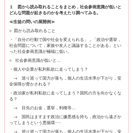
１ 図から読み取れることをまとめ，社会参画意識が低いと
どんな問題が起きるのかを考えたり調べてみる。
≪生徒の問いの展開例≫
○ 図から読み取れること
・「自分の行動で国や社会を変えられる」，「政治や選挙，
社会問題について，家族や友人と議論することがある」とい
った社会参画意識が極端に低い。
○ 社会参画意識が低いと…
・個人や企業が私利私欲に走ってしまう？
→ 巡り巡って国力が落ち，個人の生活水準が下がり，安
全保障が脅かされる？
・政治家が私利私欲に走ってしまう？国民の方を向かなくな
る？
→ 目先のお金，選挙，利権等…
→ 国民はますます政治に嫌悪感を持ち，政治から遠ざか
ってしまうという悪循環･･･
→ 巡り巡って国力が落ち，個人の生活水準が下がり，安