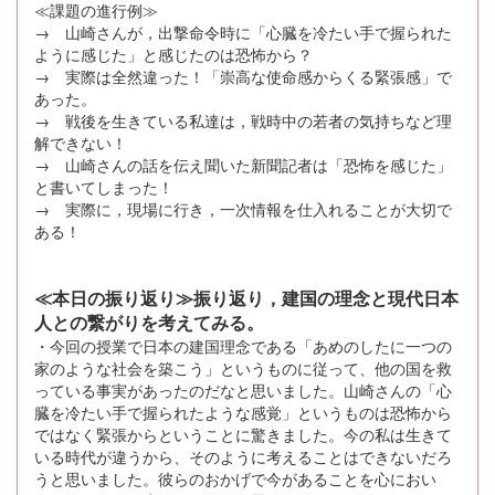
≪課題の進行例≫
→ 山崎さんが，出撃命令時に「心臓を冷たい手で握られた
ように感じた」と感じたのは恐怖から？
→ 実際は全然違った！「崇高な使命感からくる緊張感」で
あった。
→ 戦後を生きている私達は，戦時中の若者の気持ちなど理
解できない！
→ 山崎さんの話を伝え聞いた新聞記者は「恐怖を感じた」
と書いてしまった！
→ 実際に，現場に行き，一次情報を仕入れることが大切で
ある！
≪本日の振り返り≫振り返り，建国の理念と現代日本
人との繋がりを考えてみる。
・今回の授業で日本の建国理念である「あめのしたに一つの
家のような社会を築こう」というものに従って、他の国を救
っている事実があったのだなと思いました。山崎さんの「心
臓を冷たい手で握られたような感覚」というものは恐怖から
ではなく緊張からということに驚きました。今の私は生きて
いる時代が違うから、そのように考えることはできないだろ
うと思いました。彼らのおかげで今があることを心におい