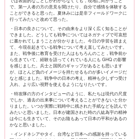
では表面的なことしかわからなくても，現地に向かうこと
で、第一人者の方の意見を聞けたり、自分で感情を体験する
ことができると思った。夏休みには是非フィールドワークに
行ってみたいと改めて思った。
・日本の良さについて、その由来をより深く広く知ることが
できました。どうしても戦争についてはネガティブで可哀想
に書かれてしまうことが分かりました。今日の学習を踏まえ
て、今現在起きている戦争について考え直してみたいです。
また、戦争後に教育を受けた人はもちろんのこと，戦争前か
ら生きていて、経験を語ってくれている人にも GHQ の影響
を感じました。兵士と国民のギャップがあるとも思います
が、ほとんど負のイメージを持たせるものが多いイメージだ
なと感じました。戦争中の日本の考え、精神も少しずつ受け
入れ、より広い視野を使えるようになりたいです。
・特攻隊の方のインタビューのように、私たちは現代の尺度
でしか、過去の出来事について考えることができないと分か
りました。いつか実際に戦時中に残された手紙などを読んで
みたいと思いました。日本が建国された時の八紘為宇の精神
は今にも生きていて、そのお陰もあって日本の平和があるの
かなと思いました。
・インドネシアやタイ、台湾など日本への感謝を持っている