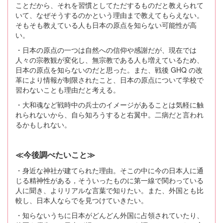
ことだから、それを習慣としてただするものだと教えられて
いて、なぜそうするのかという理由まで教えてもらえない。
そもそも教えている人も日本の原点を知らない可能性が高
い。
・日本の原点の一つは自然への信仰や感謝だが、現在では
人々の宗教観が変化し、無宗教である人も増えているため、
日本の原点を知らないのだと思った。また、戦後 GHQ の改
革により情報が制限されたこと、日本の原点について学校で
習わないことも理由だと考える。
・大和魂など戦時中の兵士のイメージがあることは気軽に触
れられないから、自ら知ろうすると右翼中。二病だと言われ
るかもしれない。
≪今後調べたいこと≫
・身近な神社が建てられた理由。そこの中に今の日本人に通
じる精神性がある，そういったものに第一線で関わっている
人に聞き、よりリアルな言葉で知りたい。また、外国とも比
較し、日本人ならでを見つけていきたい。
・知らないうちに日本がどんどん外国に占領されていたり、