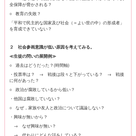
全保障が脅かされる？
○ 教育の失敗？
「平和で民主的な国家及び社会（＝よい世の中）の形成者」
を育成できていない？
２ 社会参画意識が低い原因を考えてみる。
≪生徒の問いの展開例≫
○ 過去はどうだった？(時間軸)
・投票率は？ → 戦後は段々と下がっている？ → 戦後
に何があった？
○ 政治が腐敗しているから低い？
・他国は腐敗していない？
○ なぜ，家族や友人と政治について議論しない？
・興味が無いから？
→ なぜ興味が無い？
→ 代わりにどんな話をしている？