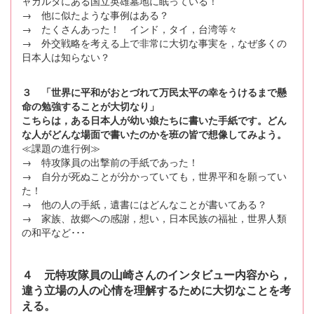
ャカルタにある国立英雄墓地に眠っている！
→ 他に似たような事例はある？
→ たくさんあった！ インド，タイ，台湾等々
→ 外交戦略を考える上で非常に大切な事実を，なぜ多くの
日本人は知らない？
３ 「世界に平和がおとづれて万民太平の幸をうけるまで懸
命の勉強することが大切なり」
こちらは，ある日本人が幼い娘たちに書いた手紙です。どん
な人がどんな場面で書いたのかを班の皆で想像してみよう。
≪課題の進行例≫
→ 特攻隊員の出撃前の手紙であった！
→ 自分が死ぬことが分かっていても，世界平和を願ってい
た！
→ 他の人の手紙，遺書にはどんなことが書いてある？
→ 家族、故郷への感謝，想い，日本民族の福祉，世界人類
の和平など･･･
４ 元特攻隊員の山崎さんのインタビュー内容から，
違う立場の人の心情を理解するために大切なことを考
える。