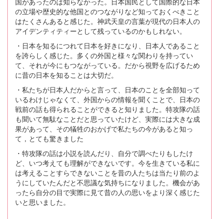
国があったのは知らなかった。日本国民として国際的な日本
の立場や歴史的な他国とのつながりなど知っておくべきこと
はたくさんあると感じた。神武天皇の言葉が現代の日本人の
アイデンティティーとして残っているのかもしれない。
・日本を知るにつれて日本を好きになり、日本人であること
を誇らしく感じた。多くの外国と様々な関わりを持ってい
て、それが今にもつながっている。だから視野を広げるため
に昔の日本を知ることは大切だ。
・私たちが日本人だからと言って、日本のことを全部知って
いるわけじゃなくて、外国からの情報を聞くことで、日本の
戦前の話も得られることができると知りました。特攻隊の話
も聞いて無駄なことだと思っていたけど、実際には大きな成
果があって、その犠牲のおかげで私たちの今があると知っ
て，とても驚きました
・特攻隊の話は小説を読んだり、自分で調べたりもしたけ
ど、いつ考えても理解ができないです。今を生きている私に
は考えることすらできないことを昔の人たちは当たり前のよ
うにしていたんだと不思議な気持ちになりました。機会があ
ったら自分の目で実際に見て昔の人の思いをより深く感じた
いと思いました。