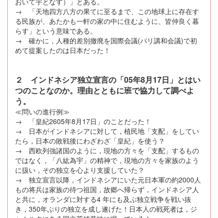
おいて宇となす）」とある。
→ 「天地四方八方の果てに至るまで、この地球上に存在す
る民族が、あたかも一軒の家の中に住むように、皆仲良く暮
らす」という意味である。
→ 確かに，人種的差別撤廃を国際会議(パリ講和会議)で初
めて提案したのは日本だった！
２ インドネシア独立宣言の「05年8月17日」とはい
つのことなのか。理由とともに班で協力して調べよ
う。
≪問いの進行例≫
→ 「皇紀2605年8月17日」のことだった！
→ 日本がインドネシアに対して，植民地「支配」をしてい
たら，日本の敗戦後にわざわざ「皇紀」を使う？
→ 西欧列強諸国のように，現地の方々を「支配」するもの
ではなく，「八紘為宇」の精神で，現地の方々を家族のよう
に扱い，その独立を心より支援していた？
→ 独立宣言以降，インドネシアにいた元日本軍の約2000人
もの将兵は家族の待つ祖国，故郷へ帰らず，インドネシア人
と共に，オランダに対する4 年にも及ぶ独立戦争を戦い抜
き，350年ぶりの独立を成し遂げた！日本人の戦死者は，ジ