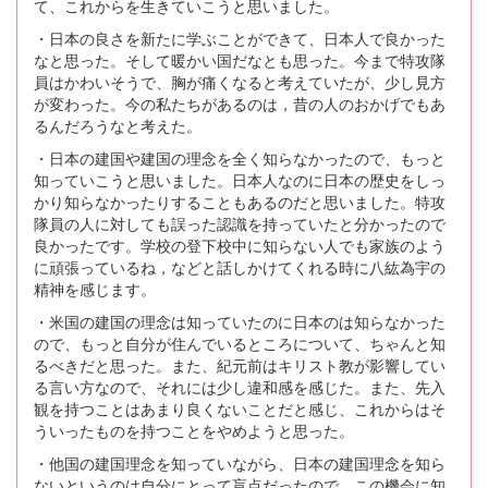
て、これからを生きていこうと思いました。
・日本の良さを新たに学ぶことができて、日本人で良かった
なと思った。そして暖かい国だなとも思った。今まで特攻隊
員はかわいそうで、胸が痛くなると考えていたが、少し見方
が変わった。今の私たちがあるのは，昔の人のおかげでもあ
るんだろうなと考えた。
・日本の建国や建国の理念を全く知らなかったので、もっと
知っていこうと思いました。日本人なのに日本の歴史をしっ
かり知らなかったりすることもあるのだと思いました。特攻
隊員の人に対しても誤った認識を持っていたと分かったので
良かったです。学校の登下校中に知らない人でも家族のよう
に頑張っているね，などと話しかけてくれる時に八紘為宇の
精神を感じます。
・米国の建国の理念は知っていたのに日本のは知らなかった
ので、もっと自分が住んでいるところについて、ちゃんと知
るべきだと思った。また、紀元前はキリスト教が影響してい
る言い方なので、それには少し違和感を感じた。また、先入
観を持つことはあまり良くないことだと感じ、これからはそ
ういったものを持つことをやめようと思った。
・他国の建国理念を知っていながら、日本の建国理念を知ら
ないというのは自分にとって盲点だったので、この機会に知