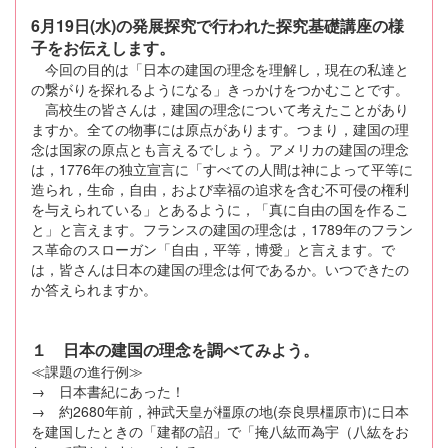
6月19日(水)の発展探究で行われた探究基礎講座の様
子をお伝えします。
今回の目的は「日本の建国の理念を理解し，現在の私達と
の繋がりを探れるようになる」きっかけをつかむことです。
高校生の皆さんは，建国の理念について考えたことがあり
ますか。全ての物事には原点があります。つまり，建国の理
念は国家の原点とも言えるでしょう。アメリカの建国の理念
は，1776年の独立宣言に「すべての人間は神によって平等に
造られ，生命，自由，および幸福の追求を含む不可侵の権利
を与えられている」とあるように，「真に自由の国を作るこ
と」と言えます。フランスの建国の理念は，1789年のフラン
ス革命のスローガン「自由，平等，博愛」と言えます。で
は，皆さんは日本の建国の理念は何であるか。いつできたの
か答えられますか。
１ 日本の建国の理念を調べてみよう。
≪課題の進行例≫
→ 日本書紀にあった！
→ 約2680年前，神武天皇が橿原の地(奈良県橿原市)に日本
を建国したときの「建都の詔」で「掩八紘而為宇（八紘をお