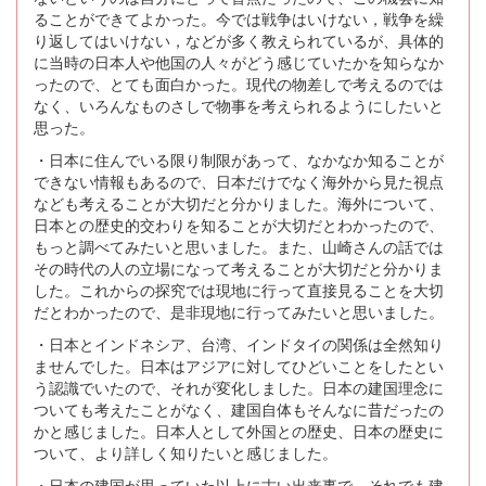
ることができてよかった。今では戦争はいけない，戦争を繰
り返してはいけない，などが多く教えられているが、具体的
に当時の日本人や他国の人々がどう感じていたかを知らなか
ったので、とても面白かった。現代の物差しで考えるのでは
なく、いろんなものさしで物事を考えられるようにしたいと
思った。
・日本に住んでいる限り制限があって、なかなか知ることが
できない情報もあるので、日本だけでなく海外から見た視点
なども考えることが大切だと分かりました。海外について、
日本との歴史的交わりを知ることが大切だとわかったので、
もっと調べてみたいと思いました。また、山崎さんの話では
その時代の人の立場になって考えることが大切だと分かりま
した。これからの探究では現地に行って直接見ることを大切
だとわかったので、是非現地に行ってみたいと思いました。
・日本とインドネシア、台湾、インドタイの関係は全然知り
ませんでした。日本はアジアに対してひどいことをしたとい
う認識でいたので、それが変化しました。日本の建国理念に
ついても考えたことがなく、建国自体もそんなに昔だったの
かと感じました。日本人として外国との歴史、日本の歴史に
ついて、より詳しく知りたいと感じました。
・日本の建国が思っていた以上に古い出来事で、それでも建