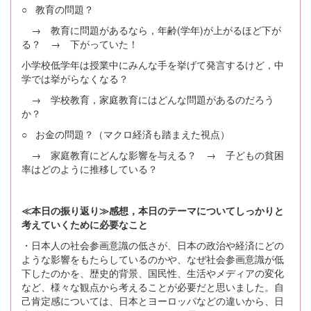
○ 教育の問題？
→ 教育に問題があるなら，年齢(学年)が上がるほど下が
る？ → 下がっていた！
小学校低学年は授業中にみんな手を挙げて発言するけど，中
学では挙がらなくなる？
→ 学校教育，家庭教育にはどんな問題があるのだろう
か？
○ お金の問題？（マクロ経済も踏まえた視点）
→ 家庭教育にどんな影響を与える？ → 子どもの貧困
率はどのように推移している？
≪本日の振り返り≫感想，本日のテーマについてしっかりと
考えていくために必要なこと
・日本人の社会参画意識の低さが、日本の政治や経済にどの
ような影響をもたらしているのかや、なぜ社会参画意識が低
下したのかを、歴史的背景、国民性、生活やメディアの変化
など、様々な観点から考えることが必要だと思いました。自
己肯定感については、日本とヨーロッパなどの違いから、日