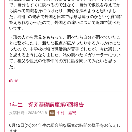
で、自分もすぐに調べるのではなく、自分で仮説を考えてか
ら調べて知識を身につけたり、関心を深めようと思いまし
た。
2
回目の発表で外国と日本では形は違うのかという質問に
答えられなかったので、外国との違いについて追加で調べた
いです。
・班の人から意見をもらって、調べたら自分が調べていたこ
とに繋がったり、新たな視点が広がったりするきっかけにな
ったので、中学校の頃は班活動が苦手でしたが、今は楽しい
と思えるようになりました。私の調べたメガソーラーについ
て、祖父や祖父の仕事仲間の方に話を聞いてみたいと思っ
た。
18
1年生 探究基礎講座第5回報告
投稿日時 : 2024/06/18
中村 嘉宏
6月12日(水)の1年生の総合的な探究の時間の様子をお伝えし
ます。