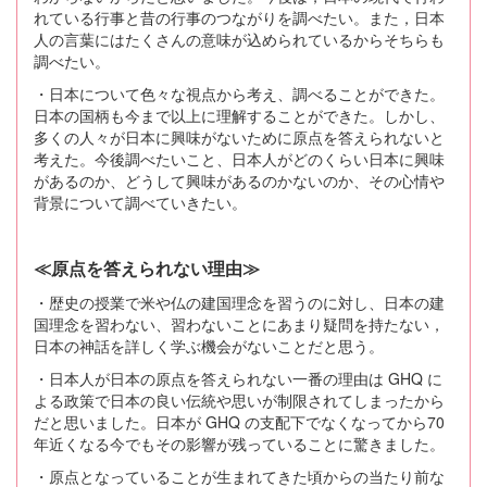
れている行事と昔の行事のつながりを調べたい。また，日本
人の言葉にはたくさんの意味が込められているからそちらも
調べたい。
・日本について色々な視点から考え、調べることができた。
日本の国柄も今まで以上に理解することができた。しかし、
多くの人々が日本に興味がないために原点を答えられないと
考えた。今後調べたいこと、日本人がどのくらい日本に興味
があるのか、どうして興味があるのかないのか、その心情や
背景について調べていきたい。
≪原点を答えられない理由≫
・歴史の授業で米や仏の建国理念を習うのに対し、日本の建
国理念を習わない、習わないことにあまり疑問を持たない，
日本の神話を詳しく学ぶ機会がないことだと思う。
・日本人が日本の原点を答えられない一番の理由は GHQ に
よる政策で日本の良い伝統や思いが制限されてしまったから
だと思いました。日本が GHQ の支配下でなくなってから70
年近くなる今でもその影響が残っていることに驚きました。
・原点となっていることが生まれてきた頃からの当たり前な