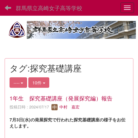
群馬県立高崎女子高等学校
Toggl
タグ:探究基礎講座
----
10件
1年生 探究基礎講座（発展探究編）報告
投稿日時 : 2024/07/17
中村 嘉宏
7月3日(水)の発展探究で行われた探究基礎講座の様子をお伝
えします。