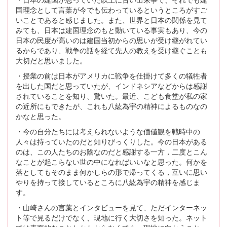
国理念として言葉が今でも伝わっているというところがすご
いことであると感じました。また、世界と日本の関係を見て
みても、日本は建国理念のもと動いている事実もあり、今の
日本の民度が高いのは建国当初からの思いが受け継がれてい
るからであり、戦争の話を経て先人の教えを受け継ぐことも
大切だと思いました。
・授業の前は日本がアメリカに戦争を仕掛けて多くの犠牲者
を出した国だと思っていたが、インドネシアなどからは感謝
されていることを知り、驚いた。最近、こども食堂が私の家
の近所にもできたが、これも八紘為宇の精神によるものなの
かなと思った。
・今の自分たちには考えられないような価値観を戦時中の
人々は持っていたのだと知りびっくりした。今の日本がある
のは、この人たちのお陰なのだと感謝する一方，二度とこん
なことが起こらない世の中になればいいなと思った。何かを
落としてもそのまま何かしらの形で帰ってくる，互いに思い
やりを持って接しているところに八紘為宇の精神を感じま
す。
・山崎さんの言葉とインタビューを見て、ただインターネッ
ト等で見るだけでなく、現地に行く大切さを知った。ネット