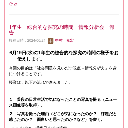
21
1年生 総合的な探究の時間 情報分析会 報
告
投稿日時 : 2024/06/24
中村 嘉宏
6
月
19
日
(
水
)
の
1
年生の総合的な探究の時間の様子をお
伝えします。
今回の目的は「社会問題を見いだす視点＝情報分析力」を身
につけることです。
授業は，以下の流れで進みました。
１ 普段の日常生活で気になったことの写真を撮る（ニュー
ス画像等を取得）。
２ 写真を撮った理由（どこが気になったのか？ 課題だと
感じたのか？ 面白いと思ったのか？など）を書く。
※ここまでは，授業日までの準備