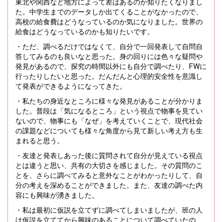
東北や関西など地方によって差はあるのか知りたくなりまし
た。中学生までのデータしか出てくることがなかったので、
高校の給食費はどうなっているのか気になりました。世界の
給食はどうなっているのかも知りたいです。
・ただ、調べるだけではなくて、自分で一回発表して自問自
答してみるのも良いなと思った。身の回りには色々な疑問や
発見があるので、探究の時間以外にも自分で調べたり、
FW
に
行ったりしたいと思った。だんだんと心理的安全性を意識し
て発表ができるようになってきた。
・私たちの身近なところに様々な発見があることが分かりま
した。普段は「気になるところ」という視点で物事を見てい
ないので、物事にも「なぜ」を考えていくことで、現代社会
の課題などについても様々な角度から見て新しい考え方も生
まれると思う。
・友達と発表しあった後に質問されて自分が見えている視点
とは違うと思い、共有の大切さを感じました。その質問のこ
とを、さらに調べてみると意外なことがわかったりして、自
分の考えを深めることができました。また、友達の調べた内
容にも興味が湧きました。
・私は最初に仮説を立てずに調べてしまいましたが、班の人
は仮説を立ててから興味のあることについて調べていたの