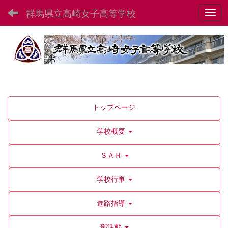
群馬県立高崎女子高等学校
Toggl
トップページ
学校概要
ＳＡＨ
学校行事
進路指導
部活動