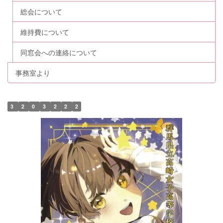
総会について
維持費について
同窓会への連絡について
事務室より
3
2
0
3
2
2
2