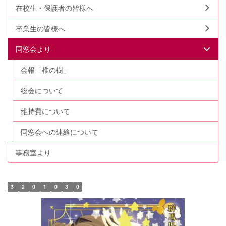
在校生・保護者の皆様へ
卒業生の皆様へ
同窓会より
会報「椎の樹」
総会について
維持費について
同窓会への連絡について
事務室より
3
2
0
1
0
3
0