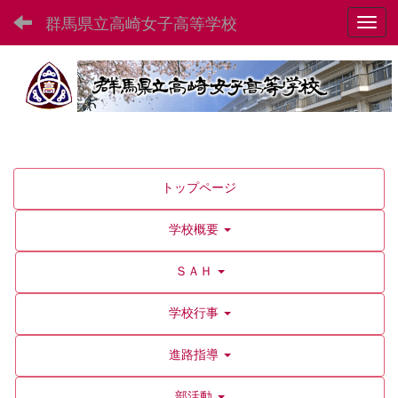
群馬県立高崎女子高等学校
Toggl
トップページ
学校概要
ＳＡＨ
学校行事
進路指導
部活動