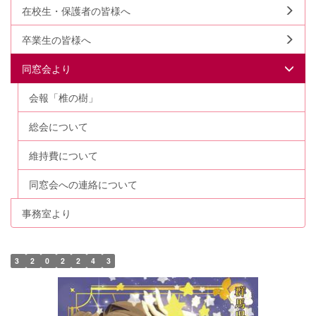
在校生・保護者の皆様へ
卒業生の皆様へ
同窓会より
会報「椎の樹」
総会について
維持費について
同窓会への連絡について
事務室より
3
2
0
2
2
4
3