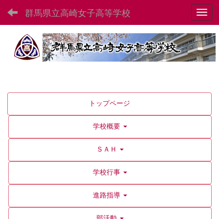
群馬県立高崎女子高等学校
Toggl
トップページ
学校概要
ＳＡＨ
学校行事
進路指導
部活動