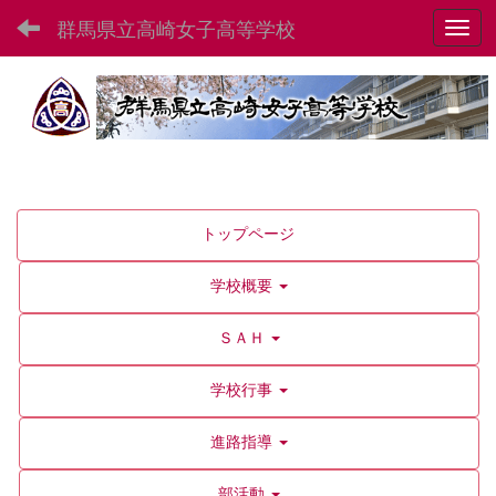
群馬県立高崎女子高等学校
Toggl
トップページ
学校概要
ＳＡＨ
学校行事
進路指導
部活動