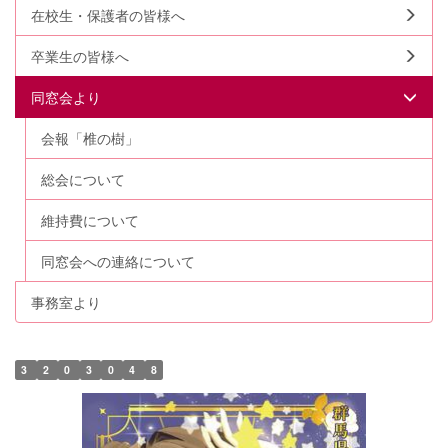
在校生・保護者の皆様へ
卒業生の皆様へ
同窓会より
会報「椎の樹」
総会について
維持費について
同窓会への連絡について
事務室より
3
2
0
3
0
4
8