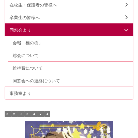
在校生・保護者の皆様へ
卒業生の皆様へ
同窓会より
会報「椎の樹」
総会について
維持費について
同窓会への連絡について
事務室より
3
2
0
3
4
7
4