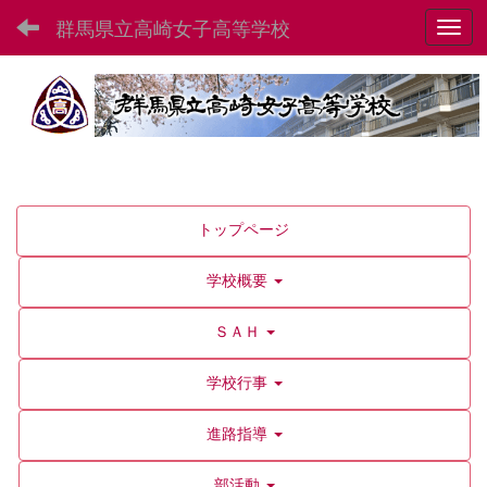
群馬県立高崎女子高等学校
Toggl
トップページ
学校概要
ＳＡＨ
学校行事
進路指導
部活動