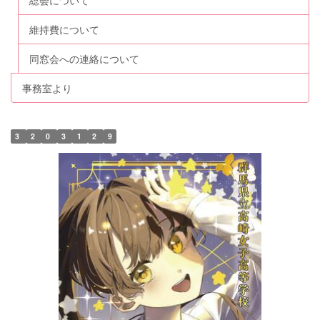
総会について
維持費について
同窓会への連絡について
事務室より
3
2
0
3
1
2
9