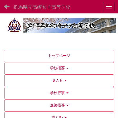
群馬県立高崎女子高等学校
Toggl
トップページ
学校概要
ＳＡＨ
学校行事
進路指導
部活動