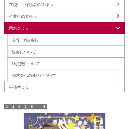
在校生・保護者の皆様へ
卒業生の皆様へ
同窓会より
会報「椎の樹」
総会について
維持費について
同窓会への連絡について
事務室より
3
2
0
2
6
1
6