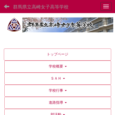
群馬県立高崎女子高等学校
Toggl
トップページ
学校概要
ＳＡＨ
学校行事
進路指導
部活動