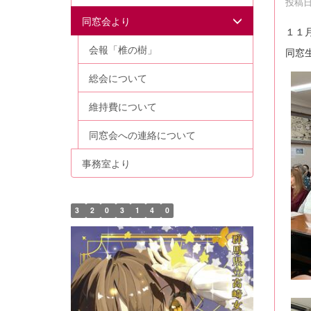
投稿日時
同窓会より
１１
会報「椎の樹」
同窓
総会について
維持費について
同窓会への連絡について
事務室より
3
2
0
3
1
4
0