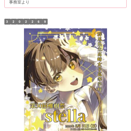
事務室より
3
2
0
2
2
6
9