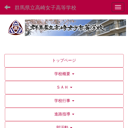
群馬県立高崎女子高等学校
Toggl
トップページ
学校概要
ＳＡＨ
学校行事
進路指導
部活動