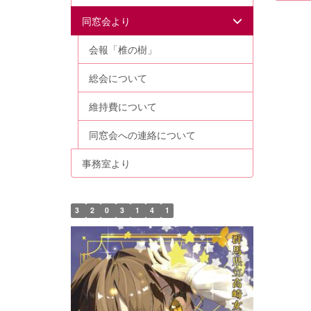
同窓会より
会報「椎の樹」
総会について
維持費について
同窓会への連絡について
事務室より
3
2
0
3
1
4
1