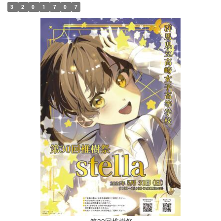
3
2
0
1
7
0
7