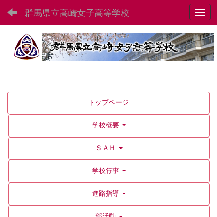
群馬県立高崎女子高等学校
Toggl
トップページ
学校概要
ＳＡＨ
学校行事
進路指導
部活動