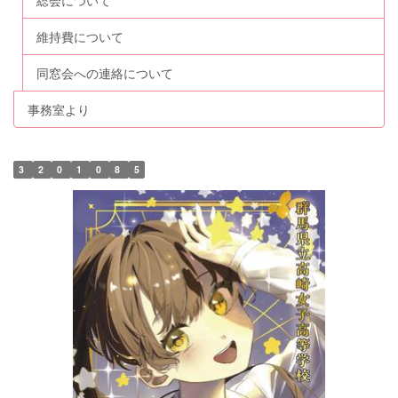
総会について
維持費について
同窓会への連絡について
事務室より
3
2
0
1
0
8
5