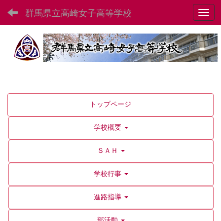
群馬県立高崎女子高等学校
Toggl
トップページ
学校概要
ＳＡＨ
学校行事
進路指導
部活動