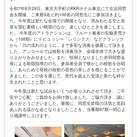
令和7年6月29日、東京大手町のKKRホテル東京にて京浜同窓
会を開催、ご来賓9名と約100名の同窓生にご参加頂きまし
た。今年度は新たな会場での開催となり、澄みわたる空と皇
居を望む素晴しい眺望のなか、楽しいひとときを過ごしまし
た。 今年度のアトラクションは、フルート奏者の安藝美雪さ
ん（108期）にドビュッシー「シリンクス」などクラシック
から「川の流れのように」まで多彩な演奏を披露して頂きま
した。アンコールでは校歌を演奏頂き、会場全体で大きな盛
り上がりをみせました。また、恒例となりました赤羽同窓会
長による歌唱指導ののち、参加者全員で懐かしの校歌を合唱
し、あらためて母校の校歌の音色の美しさを感じることがで
きました。この会を通じて、世代を超えた交流と新たな絆が
生まれたことと思います。
今年度は新たな試みをいくつか取り入れさせて頂き、ご不
安やご心配、ご負担をお掛け致しました。ご協力頂き、誠に
ありがとうございました。最後に、同窓生皆様の活気と笑顔
あふれる温かな会となりましたことを、当番期97期一同心よ
り感謝申し上げます。