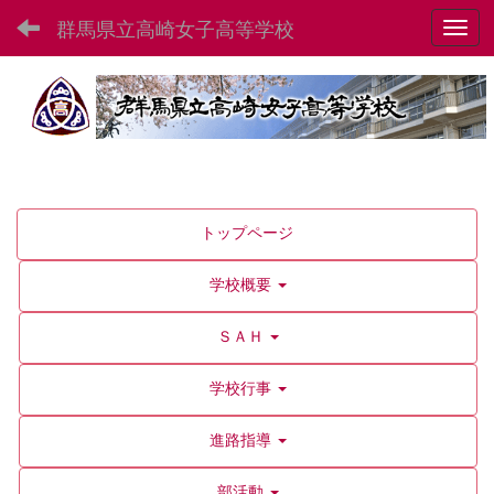
群馬県立高崎女子高等学校
Toggl
トップページ
学校概要
ＳＡＨ
学校行事
進路指導
部活動