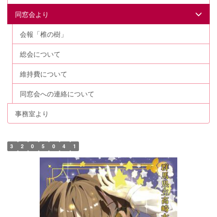
同窓会より
会報「椎の樹」
総会について
維持費について
同窓会への連絡について
事務室より
3
2
0
5
0
4
1