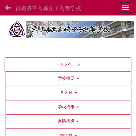
群馬県立高崎女子高等学校
Toggl
トップページ
学校概要
ＳＡＨ
学校行事
進路指導
部活動