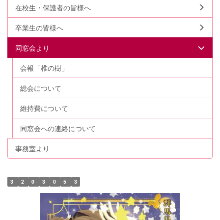
在校生・保護者の皆様へ
卒業生の皆様へ
同窓会より
会報「椎の樹」
総会について
維持費について
同窓会への連絡について
事務室より
3
2
0
3
0
5
3