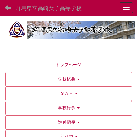
群馬県立高崎女子高等学校
Toggl
トップページ
学校概要
ＳＡＨ
学校行事
進路指導
部活動