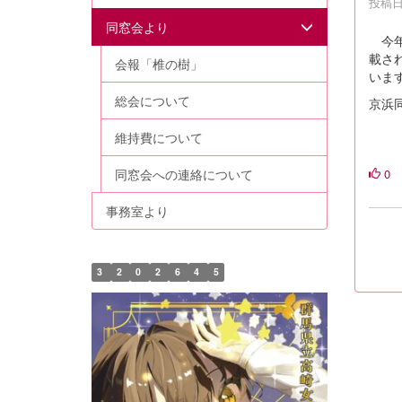
投稿日時
同窓会より
今年
載さ
会報「椎の樹」
いま
総会について
京浜
維持費について
0
同窓会への連絡について
事務室より
3
2
0
2
6
4
5