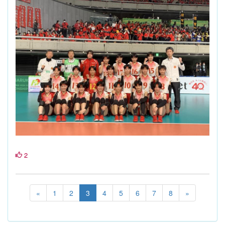
2
«
1
2
3
4
5
6
7
8
»