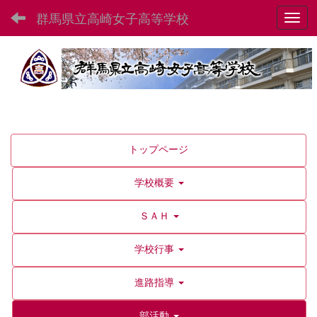
群馬県立高崎女子高等学校
Toggl
トップページ
学校概要
ＳＡＨ
学校行事
進路指導
部活動