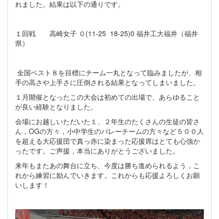
れました。結果は以下の通りです。
１回戦 高崎女子 ０(11-25 18-25)0 福井工大福井（福井
県）
全国ベスト８を目標にチーム一丸となって臨みましたが、相
手の高さや上手さに圧倒される結果となってしまいました。
１月開催となったこの大会は初めての出場で、あらゆること
が良い経験となりました。
会場にお越しいただいた１、２年生のたくさんの生徒の皆さ
ん，OGの方々，小中学生のバレーチームの方々など５００人
を超える大応援団で真っ赤に染まった応援席はとても心強か
ったです。ご声援，本当にありがとうございました。
来年もまたあの舞台に立ち、今度は勝ち進められるよう，こ
れから練習に励んでいきます。これからも応援よろしくお願
いします！