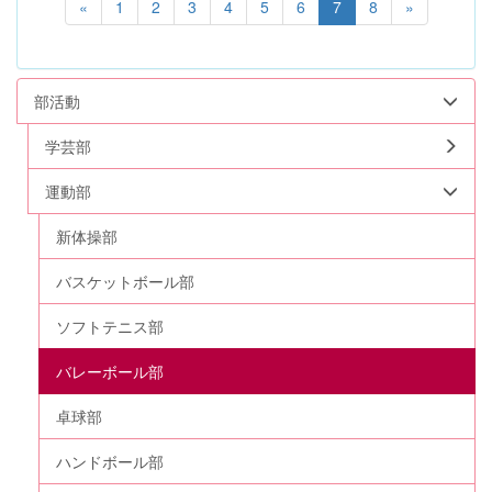
«
1
2
3
4
5
6
7
8
»
部活動
学芸部
運動部
新体操部
バスケットボール部
ソフトテニス部
バレーボール部
卓球部
ハンドボール部