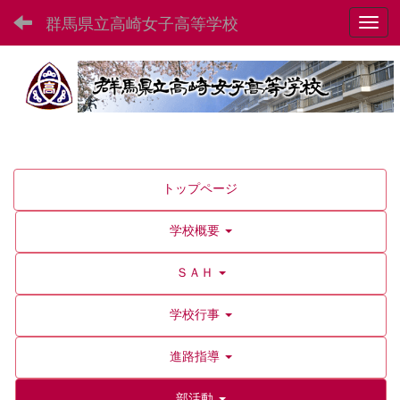
群馬県立高崎女子高等学校
Toggl
トップページ
学校概要
ＳＡＨ
学校行事
進路指導
部活動