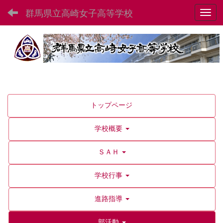
群馬県立高崎女子高等学校
Toggl
トップページ
学校概要
ＳＡＨ
学校行事
進路指導
部活動