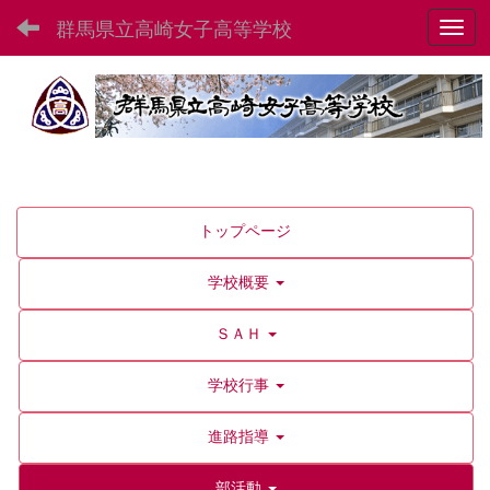
群馬県立高崎女子高等学校
Toggl
トップページ
学校概要
ＳＡＨ
学校行事
進路指導
部活動