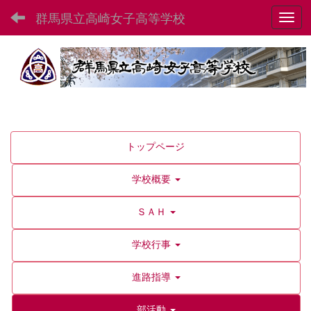
群馬県立高崎女子高等学校
Toggl
トップページ
学校概要
ＳＡＨ
学校行事
進路指導
部活動