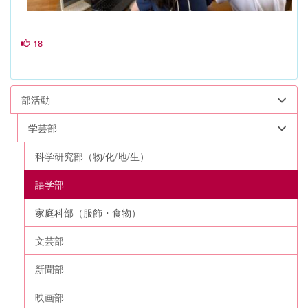
18
部活動
学芸部
科学研究部（物/化/地/生）
語学部
家庭科部（服飾・食物）
文芸部
新聞部
映画部