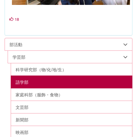
18
部活動
学芸部
科学研究部（物/化/地/生）
語学部
家庭科部（服飾・食物）
文芸部
新聞部
映画部