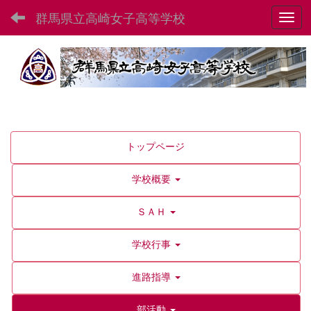
群馬県立高崎女子高等学校
Toggl
トップページ
学校概要
ＳＡＨ
学校行事
進路指導
部活動