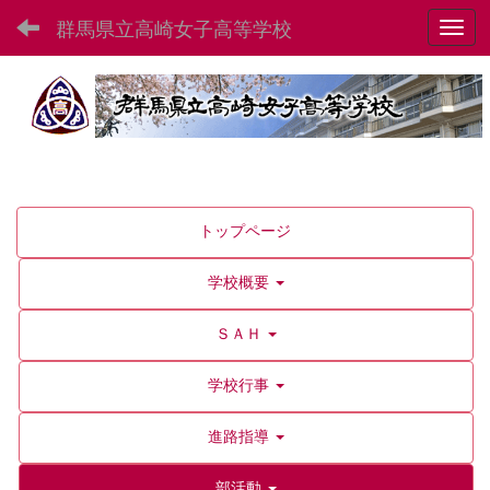
群馬県立高崎女子高等学校
Toggl
トップページ
学校概要
ＳＡＨ
学校行事
進路指導
部活動