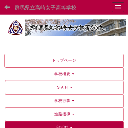
群馬県立高崎女子高等学校
Toggl
トップページ
学校概要
ＳＡＨ
学校行事
進路指導
部活動