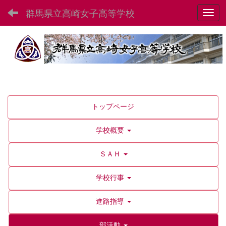
群馬県立高崎女子高等学校
Toggl
トップページ
学校概要
ＳＡＨ
学校行事
進路指導
部活動