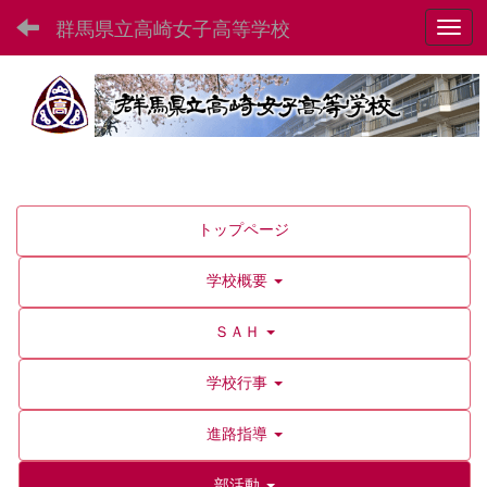
群馬県立高崎女子高等学校
Toggl
トップページ
学校概要
ＳＡＨ
学校行事
進路指導
部活動