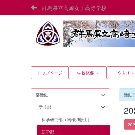
群馬県立高崎女子高等学校
トップページ
学校概要
ＳＡＨ
部活動
活動
学芸部
2
科学研究部（物/化/地/生）
20
語学部