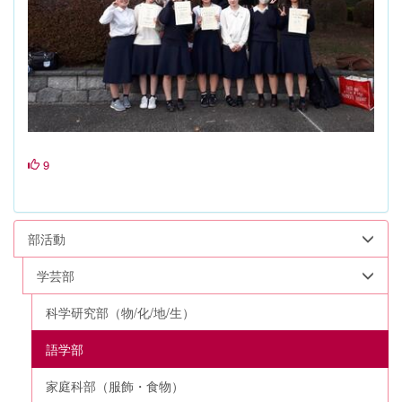
9
部活動
学芸部
科学研究部（物/化/地/生）
語学部
家庭科部（服飾・食物）