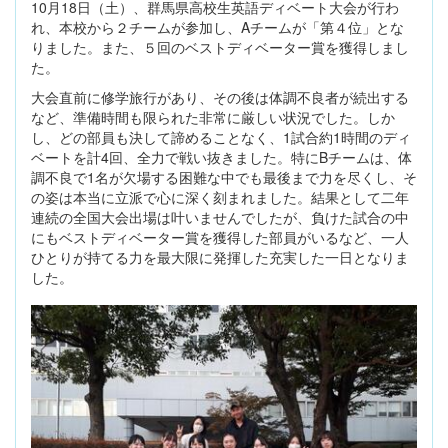
10月18日（土）、群馬県高校生英語ディベート大会が行わ
れ、本校から２チームが参加し、Aチームが「第４位」とな
りました。また、５回のベストディベーター賞を獲得しまし
た。
大会直前に修学旅行があり、その後は体調不良者が続出する
など、準備時間も限られた非常に厳しい状況でした。しか
し、どの部員も決して諦めることなく、1試合約1時間のディ
ベートを計4回、全力で戦い抜きました。特にBチームは、体
調不良で1名が欠場する困難な中でも最後まで力を尽くし、そ
の姿は本当に立派で心に深く刻まれました。結果として二年
連続の全国大会出場は叶いませんでしたが、負けた試合の中
にもベストディベーター賞を獲得した部員がいるなど、一人
ひとりが持てる力を最大限に発揮した充実した一日となりま
した。