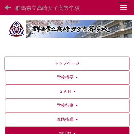
群馬県立高崎女子高等学校
Toggl
トップページ
学校概要
ＳＡＨ
学校行事
進路指導
部活動