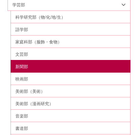
学芸部
科学研究部（物/化/地/生）
語学部
家庭科部（服飾・食物）
文芸部
新聞部
映画部
美術部（美術）
美術部（漫画研究）
音楽部
書道部