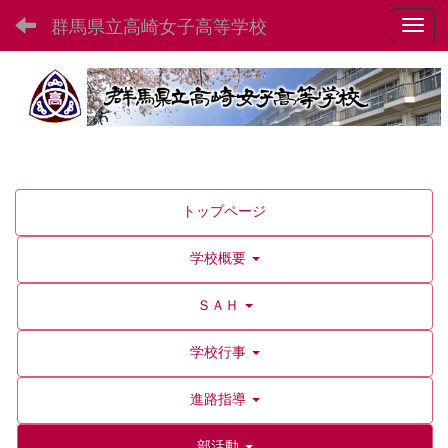
群馬県立高崎女子高等学校
Toggl
トップページ
学校概要
ＳＡＨ
学校行事
進路指導
部活動