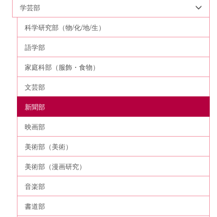
学芸部
科学研究部（物/化/地/生）
語学部
家庭科部（服飾・食物）
文芸部
新聞部
映画部
美術部（美術）
美術部（漫画研究）
音楽部
書道部