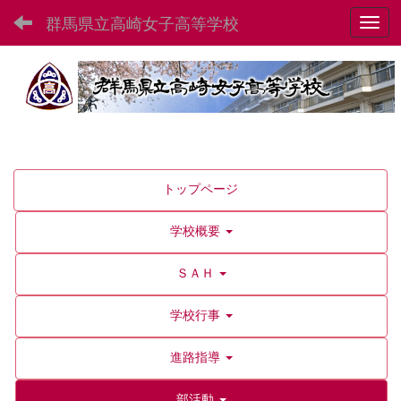
群馬県立高崎女子高等学校
Toggl
トップページ
学校概要
ＳＡＨ
学校行事
進路指導
部活動