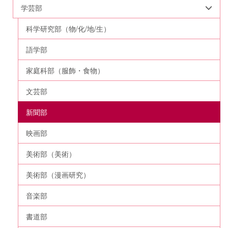
学芸部
科学研究部（物/化/地/生）
語学部
家庭科部（服飾・食物）
文芸部
新聞部
映画部
美術部（美術）
美術部（漫画研究）
音楽部
書道部