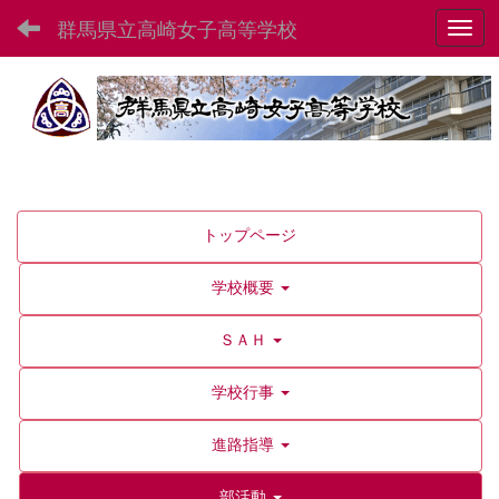
群馬県立高崎女子高等学校
Toggl
トップページ
学校概要
ＳＡＨ
学校行事
進路指導
部活動