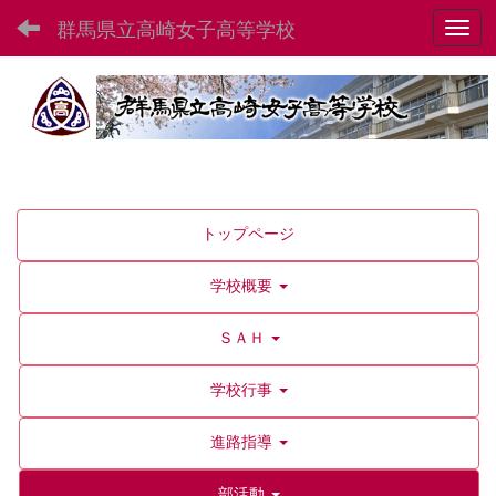
群馬県立高崎女子高等学校
Toggl
トップページ
学校概要
ＳＡＨ
学校行事
進路指導
部活動