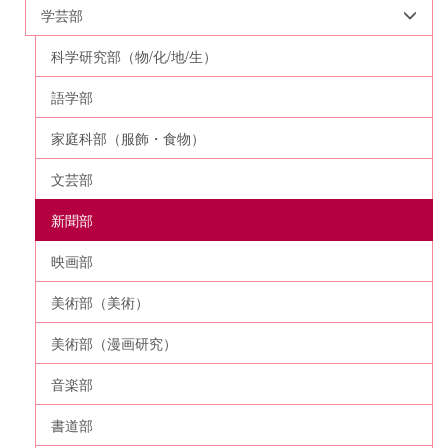
学芸部
科学研究部（物/化/地/生）
語学部
家庭科部（服飾・食物）
文芸部
新聞部
映画部
美術部（美術）
美術部（漫画研究）
音楽部
書道部