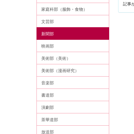
記事
家庭科部（服飾・食物）
文芸部
新聞部
映画部
美術部（美術）
美術部（漫画研究）
音楽部
書道部
演劇部
茶華道部
放送部