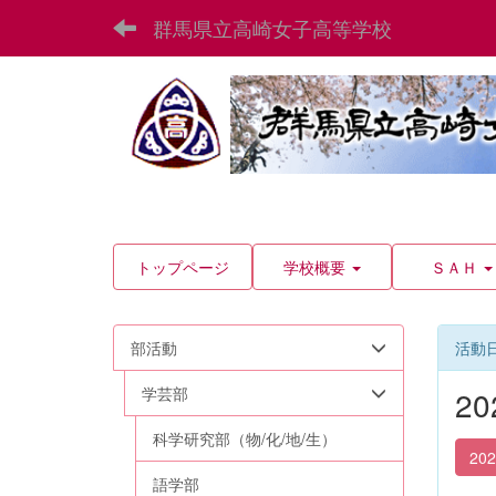
群馬県立高崎女子高等学校
トップページ
学校概要
ＳＡＨ
部活動
活動
学芸部
2
科学研究部（物/化/地/生）
20
語学部