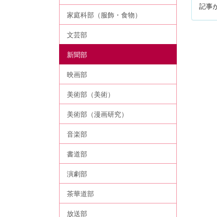
記事
家庭科部（服飾・食物）
文芸部
新聞部
映画部
美術部（美術）
美術部（漫画研究）
音楽部
書道部
演劇部
茶華道部
放送部