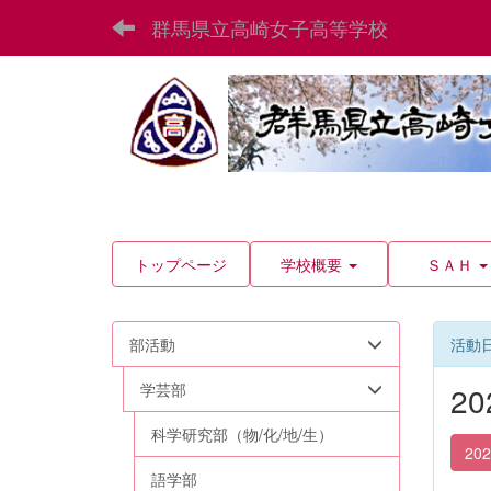
群馬県立高崎女子高等学校
トップページ
学校概要
ＳＡＨ
部活動
活動
学芸部
2
科学研究部（物/化/地/生）
20
語学部