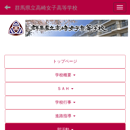
群馬県立高崎女子高等学校
Toggl
トップページ
学校概要
ＳＡＨ
学校行事
進路指導
部活動