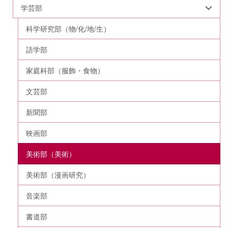
学芸部
科学研究部（物/化/地/生）
語学部
家庭科部（服飾・食物）
文芸部
新聞部
映画部
美術部（美術）
美術部（漫画研究）
音楽部
書道部