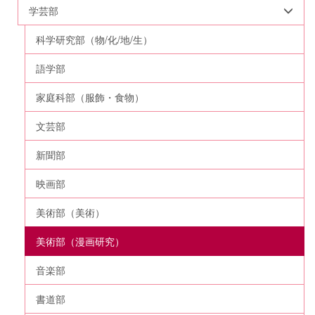
学芸部
科学研究部（物/化/地/生）
語学部
家庭科部（服飾・食物）
文芸部
新聞部
映画部
美術部（美術）
美術部（漫画研究）
音楽部
書道部