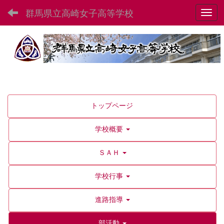
群馬県立高崎女子高等学校
Toggl
トップページ
学校概要
ＳＡＨ
学校行事
進路指導
部活動