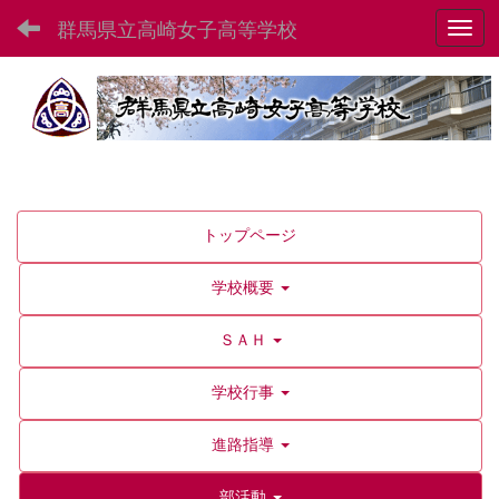
群馬県立高崎女子高等学校
Toggl
トップページ
学校概要
ＳＡＨ
学校行事
進路指導
部活動