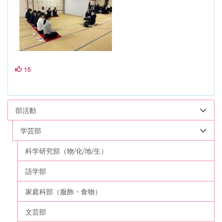
15
部活動
学芸部
科学研究部（物/化/地/生）
語学部
家庭科部（服飾・食物）
文芸部