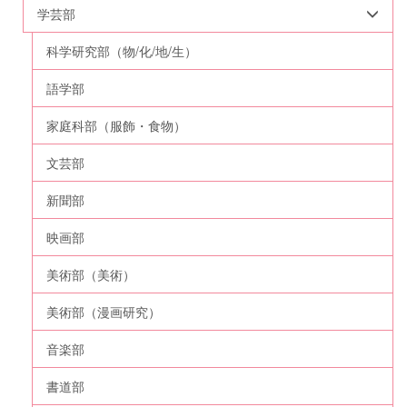
学芸部
科学研究部（物/化/地/生）
語学部
家庭科部（服飾・食物）
文芸部
新聞部
映画部
美術部（美術）
美術部（漫画研究）
音楽部
書道部