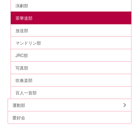
演劇部
茶華道部
放送部
マンドリン部
JRC部
写真部
吹奏楽部
百人一首部
運動部
愛好会