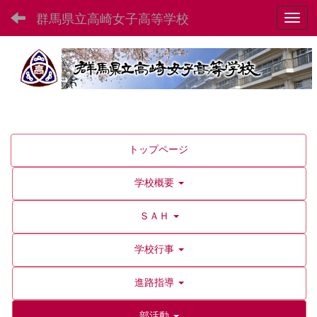
群馬県立高崎女子高等学校
Toggl
トップページ
学校概要
ＳＡＨ
学校行事
進路指導
部活動