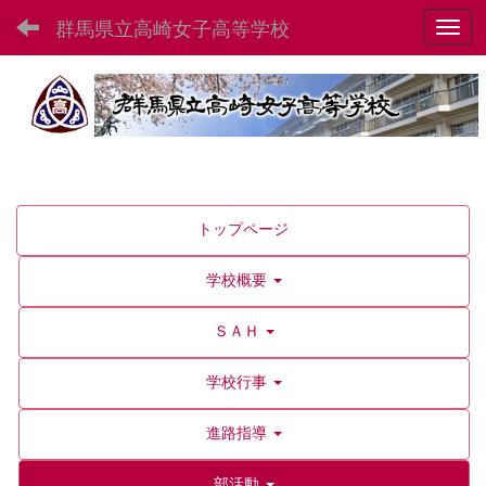
群馬県立高崎女子高等学校
Toggl
トップページ
学校概要
ＳＡＨ
学校行事
進路指導
部活動