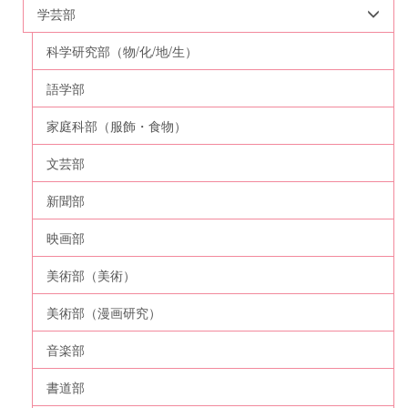
学芸部
科学研究部（物/化/地/生）
語学部
家庭科部（服飾・食物）
文芸部
新聞部
映画部
美術部（美術）
美術部（漫画研究）
音楽部
書道部