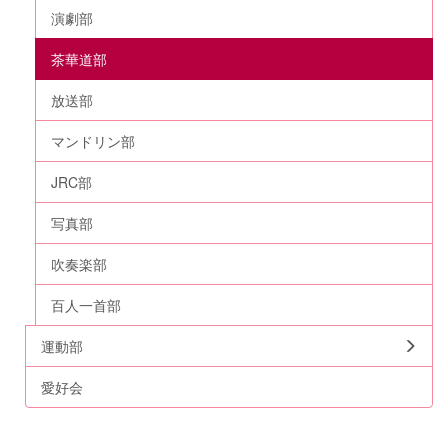
演劇部
茶華道部
放送部
マンドリン部
JRC部
写真部
吹奏楽部
百人一首部
運動部
愛好会